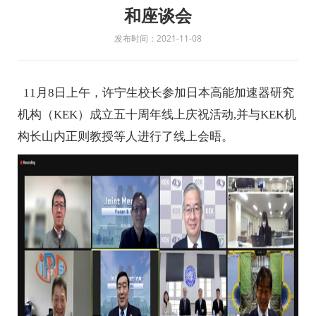
和座谈会
发布时间：2021-11-08
11
月
8
日上午，许宁生校长参加日本高能加速器研究
机构
（
KEK
）
成立五十周年线上庆祝活动
,
并与
KEK
机
构长山内正则教授等人进行了线上会晤。