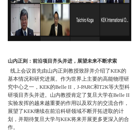
山内正则：前沿项目齐头并进，展望未来不断求索
线上会议首先由山内正则教授致辞并介绍了
KEK
的
基本情况和研究进展。作为世界上主要的高能物理研
究中心之一，
KEK
的
Belle II
，
J-PARC
和
T2K
等大型科
研项目齐头并进。山内教授肯定了复旦大学在
Belle II
实验发挥的越来越重要的作用以及双方的交流合作，
展望了
KEK
继续在前沿科研领域不断开拓进取的计
划，并期待复旦大学与
KEK
将来开展更多更深入的合
作。