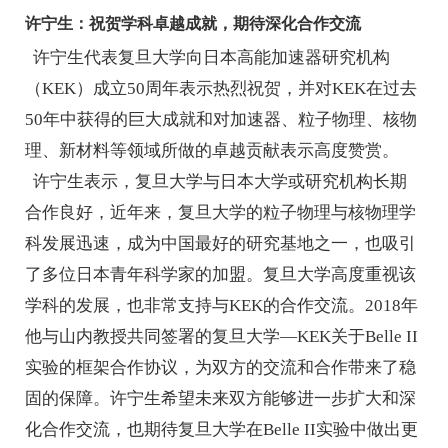
许宁生：祝贺学科卓越成就，期待深化合作交流
许宁生代表复旦大学向日本高能加速器研究机构
（
KEK
）
成立
50
周年表示热烈祝贺，并对
KEK
在过去
50
年中获得的巨大成就和对加速器、粒子物理、核物
理、新材料等领域所做的卓越贡献表示高度赞赏。
许宁生表示，复旦大学与日本大学或研究机构长期
合作良好，近年来，复旦大学的粒子物理与核物理学
科发展迅速，成为中国最好的研究基地之一，也吸引
了多位日本青年科学家的加盟。复旦大学高度重视该
学科的发展，也非常支持与
KEK
的合作交流。
2018
年
他与山内教授共同签署的复旦大学
—
KEK
关于
Belle II
实验的框架合作协议，为双方的交流和合作带来了稳
固的保障。许宁生希望未来双方能够进一步扩大和深
化合作交流，也期待复旦大学在
Belle II
实验中做出更