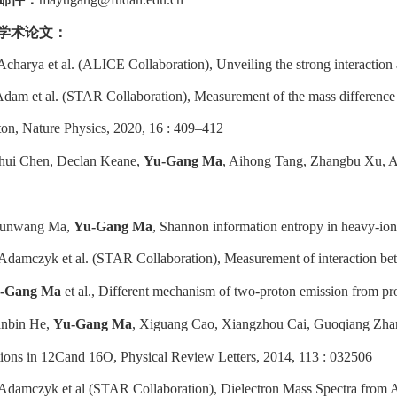
学术论文：
 Acharya et al. (ALICE Collaboration), Unveiling the strong interactio
 Adam et al. (STAR Collaboration), Measurement of the mass difference 
iton, Nature Physics, 2020, 16 : 409–412
nhui Chen, Declan Keane,
Yu-Gang Ma
, Aihong Tang, Zhangbu Xu, Ant
hunwang Ma,
Yu-Gang Ma
, Shannon information entropy in heavy-ion
 Adamczyk et al. (STAR Collaboration), Measurement of interaction be
-Gang Ma
et al., Different mechanism of two-proton emission from pro
anbin He,
Yu-Gang Ma
, Xiguang Cao, Xiangzhou Cai, Guoqiang Zhang
ions in 12Cand 16O, Physical Review Letters, 2014, 113 : 032506
 Adamczyk et al (STAR Collaboration), Dielectron Mass Spectra from