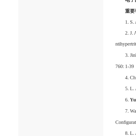
重要
1. S.
2. J.
ntihypertr
3. Ji
760: 1-39
4. C
5. L.
6.
Yu
7. W
Configurat
8. L.