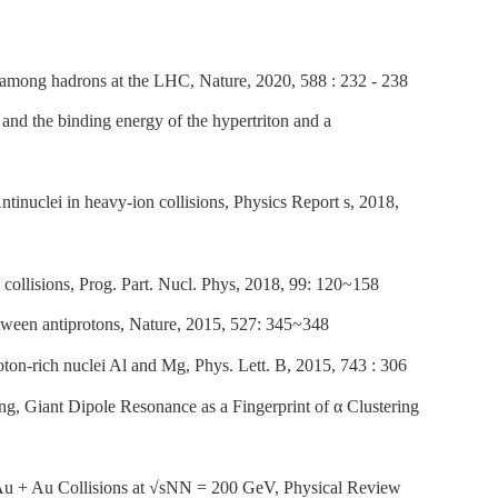
n among hadrons at the LHC, Nature, 2020, 588 : 232 - 238
and the binding energy of the hypertriton and a
inuclei in heavy-ion collisions, Physics Report s, 2018,
 collisions, Prog. Part. Nucl. Phys, 2018, 99: 120~158
tween antiprotons, Nature, 2015, 527: 345~348
ton-rich nuclei Al and Mg, Phys. Lett. B, 2015, 743 : 306
, Giant Dipole Resonance as a Fingerprint of α Clustering
 Au + Au Collisions at √sNN = 200 GeV, Physical Review