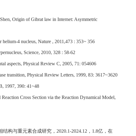
en, Origin of Gibrat law in Internet: Asymmetric
er helium-4 nucleus, Nature , 2011,473 : 353~ 356
ypernucleus, Science, 2010, 328 : 58-62
mental aspects, Physical Review C, 2005, 71: 054606
phase transition, Physical Review Letters, 1999, 83: 3617~3620
s B, 1997, 390: 41~48
l Reaction Cross Section via the Reaction Dynamical Model,
相结构与重元素合成研究，2020.1-2024.12，1.8亿，在