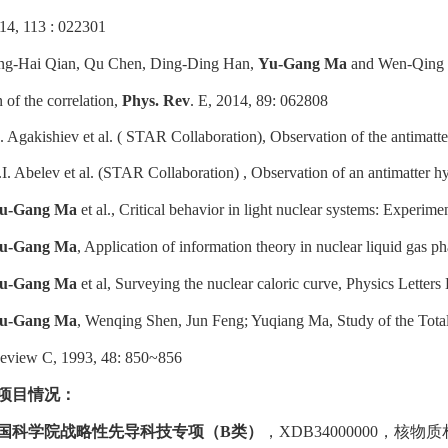
014, 113 : 022301
ang-Hai Qian, Qu Chen, Ding-Ding Han,
Yu-Gang Ma
and Wen-Qing Sh
n of the correlation,
Phys. Rev
. E, 2014, 89: 062808
. Agakishiev et al. ( STAR Collaboration), Observation of the antimatt
.I. Abelev et al. (STAR Collaboration) , Observation of an antimatter h
u-Gang Ma
et al., Critical behavior in light nuclear systems: Experi
u-Gang Ma
, Application of information theory in nuclear liquid gas 
u-Gang Ma
et al, Surveying the nuclear caloric curve, Physics Letter
u-Gang Ma
, Wenqing Shen, Jun Feng; Yuqiang Ma, Study of the Tota
Review C, 1993, 48: 850~856
项目情况：
国科学院战略性先导科技专项（B类）
，XDB34000000，核物质