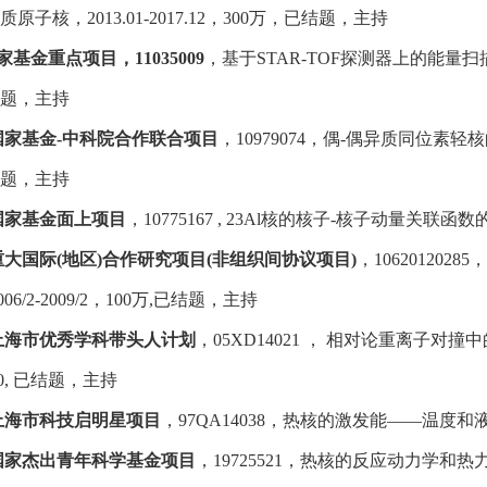
质原子核，2013.01-2017.12，300万，已结题，主持
家基金重点项目，11035009
，基于STAR-TOF探测器上的能量扫描和
结题，主持
国家基金-中科院合作联合项目
，10979074，偶-偶异质同位素轻核的
 题，主持
国家基金面上项目
，10775167 , 23Al核的核子-核子动量关联函数的测
重大国际(地区)合作研究项目(非组织间协议项目)
，10620120
006/2-2009/2，100万,已结题，主持
上海市优秀学科带头人计划
，05XD14021 ， 相对论重离子对撞中
/ 30, 已结题，主持
上海市科技启明星项目
，97QA14038，热核的激发能——温度和液气相变
国家杰出青年科学基金项目
，19725521，热核的反应动力学和热力学，