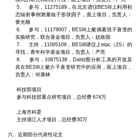
5.
参与，
11275189
，在北京谱仪
BESIII
上利用初
态辐射事例测量核子形状因子，面上项目，负责人：
黄光顺
6.
参与，
11179007
，
BESIII
上粲偶素强子衰变的
实验研究，联合基金项目，负责人：赵政国
7.
主持，
11005109
，
BESIII
谱仪上
etac
（
2S
）的
寻找，青年科学基金项目，负责人：严亮
8.
参与，
10875138
，
Dalitz
图分析工具的开放及
其在
BESIII
上粲介子衰变研究中的应用，面上项目，
负责人：何康林
科技部项目
参与科技部重点研究项目，总经费
674
万
上海市科委
主持浦江人才项目，总经费
30
万
六、近期部分代表性论文