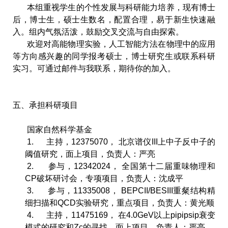
本组重视学生的个性发展与科研能力培养，现有博士
后，博士生，硕士生数名，配置合理，易于新生快速融
入。组内气氛活泼，鼓励交叉交流与自由探索。
欢迎对高能物理实验，人工智能方法在物理中的应用
等方向感兴趣的同学报考硕士，博士研究生或联系科研
实习。可通过邮件与我联系，期待你的加入。
五、承担科研项目
国家自然科学基金
1.
主持，
12375070
， 北京谱仪
III
上中子反中子的
阈值研究，面上项目，负责人：严亮
2.
参与，
12342024
， 全国第十二届重味物理和
CP
破坏研讨会，专项项目，负责人：沈成平
3.
参与，
11335008
，
BEPCII/BESIII
重粲结构精
细扫描和
QCD
实验研究，重点项目，负责人：黄光顺
4.
主持，
11475169
， 在
4.0GeV
以上
pipipsip
衰变
模式的研究和
Zc
的寻找，面上项目，负责人：严亮