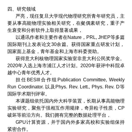
四、研究领域
严亮，现任复旦大学现代物理研究所青年研究员，主
要从事高能物理实验相关研究，在粲偶素研究，重子产
生衰变和分析软件上取得显著成果，
以通讯作者和主要作者在
Nature
，
PRL, JHEP
等多篇
国际期刊上发表论文
30
余篇。获得国家重点研发计划，
国家面上基金，青年基金和上海市科委资助。
获得意大利核物理国家实验室非意大利公民奖学金。
2020
年入选上海市浦江人才计划。
2020
年获评中科院卓
越中心青年优秀人才。
担任
BESIII
合作组
Publication Committee, Weekly
Run Coordinator.
以及
Phys. Rev. Lett., Phys. Rev. D
等
国际学术期刊评审。
本课题组依托国内外大科学装置，长期从事高能物理
实验研究，聚焦于强相互作用规律，奇异粒子性质，
CP
破坏等前沿方向。我们拥有完整的数据处理平台，
GPU
计算资源，并于国内外多家高校和实验组保持
紧密合作。