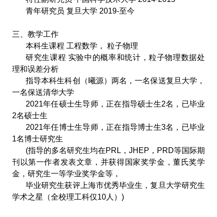
青年研究员 复旦大学
2019-
至今
三、教学工作
本科生课程 工程数学， 粒子物理
研究生课程 实验中的概率和统计，粒子物理数据处
理和误差分析
指导本科生科创（曦源）两名，一名保送复旦大学，
一名保送清华大学
2021
年任硕士生导师，正在指导硕士生
2
名，已毕业
2
名硕士生
2021
年任博士生导师，正在指导博士生
3
名，已毕业
1
名博士研究生
(
指导的多名研究生均在
PRL
，
JHEP
，
PRD
等国际期
刊以第一作者发表文章，并获得国家奖学金，董氏奖学
金，研究生一等学业奖学金等，
毕业研究生获评上海市优秀毕业生，复旦大学研究生
学术之星（全校理工科仅
10
人）
)