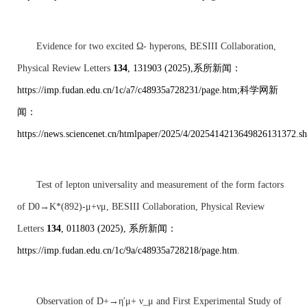
Evidence for two excited Ω- hyperons, BESIII Collaboration,
Physical Review Letters
134
, 131903 (2025),
系所新闻：
https://imp.fudan.edu.cn/1c/a7/c48935a728231/page.htm
;
科学网新
闻：
https://news.sciencenet.cn/htmlpaper/2025/4/2025414213649826131372.s
Test of lepton universality and measurement of the form factors
of D0→K*(892)-μ+νμ, BESIII Collaboration, Physical Review
Letters
134
, 011803 (2025),
系所新闻：
https://imp.fudan.edu.cn/1c/9a/c48935a728218/page.htm
.
Observation of D+→η′μ+ ν_μ and First Experimental Study of