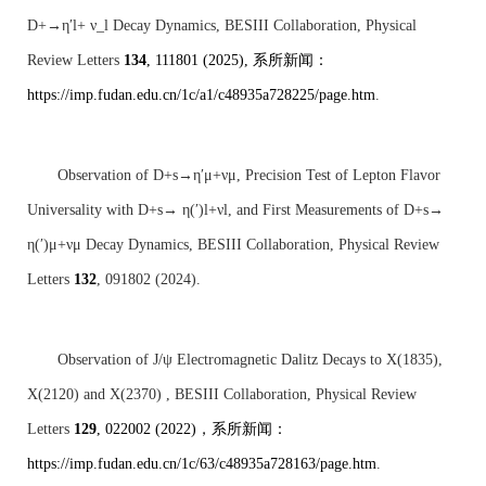
D+→η′l+ ν_l Decay Dynamics, BESIII Collaboration, Physical
Review Letters
134
, 111801 (2025),
系所新闻：
https://imp.fudan.edu.cn/1c/a1/c48935a728225/page.htm
.
Observation of D+s→η′μ+νμ, Precision Test of Lepton Flavor
Universality with D+s→ η(′)l+νl, and First Measurements of D+s→
η(′)μ+νμ Decay Dynamics, BESIII Collaboration, Physical Review
Letters
132
, 091802 (2024).
Observation of J/ψ Electromagnetic Dalitz Decays to X(1835),
X(2120) and X(2370) , BESIII Collaboration, Physical Review
Letters
129
, 022002 (2022)
，系所新闻：
https://imp.fudan.edu.cn/1c/63/c48935a728163/page.htm
.