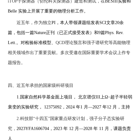
iTOP
子探测器（切伦科夫探测器）建造和测试，在
BESIII
实验和
Belle
实验上开展了重要的物理分析工作。
近五年，作为独立
PI
，本人带领课题组发表
SCI
文章
20
余
篇，包括一篇
Nature
正刊（已正式接受发表）和
9
篇
Phys. Rev.
Lett.
。对检验标准模型、
QCD
理论预言和强子谱研究等高能物理
相关领域作出了重要贡献。多次受邀在国际重要学术会议上作专
题报告。
四、近五年承担的国家级科研项目
1.
国家自然科学基金面上项目， 北京谱仪
III
上
Ω−
超子半轻弱
衰变的实验研究，
12375092
，
2024
年
1
月—
2027
年
12
月，主持
2.
科技部“十四五”国家重点研发计划，强子分子态实验研
究，
2023YFA1606704
，
2023
年
12
月—
2028
年
11
月，课题负责
人