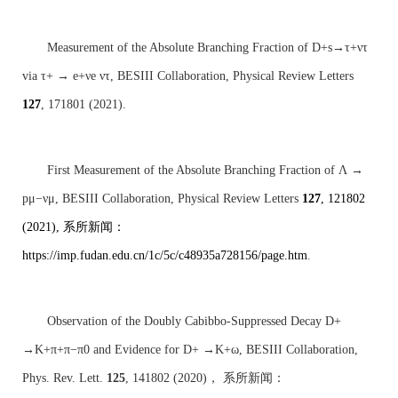
Measurement of the Absolute Branching Fraction of D+s→τ+ντ
via τ+ → e+νe ντ, BESIII Collaboration, Physical Review Letters
127
, 171801 (2021).
First Measurement of the Absolute Branching Fraction of Λ →
pμ−νμ, BESIII Collaboration, Physical Review Letters
127
, 121802
(2021),
系所新闻：
https://imp.fudan.edu.cn/1c/5c/c48935a728156/page.htm
.
Observation of the Doubly Cabibbo-Suppressed Decay D+
→K+π+π−π0 and Evidence for D+ →K+ω, BESIII Collaboration,
Phys. Rev. Lett.
125
, 141802 (2020)
， 系所新闻：