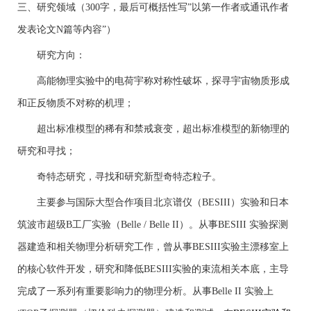
三、研究领域（
300
字，最后可概括性写”以第一作者或通讯作者
发表论文
N
篇等内容”）
研究方向：
高能物理实验中的电荷宇称对称性破坏，探寻宇宙物质形成
和正反物质不对称的机理；
超出标准模型的稀有和禁戒衰变，超出标准模型的新物理的
研究和寻找；
奇特态研究，寻找和研究新型奇特态粒子。
主要参与国际大型合作项目北京谱仪（
BESIII
）实验和日本
筑波市超级
B
工厂实验（
Belle / Belle II
）。从事
BESIII
实验探测
器建造和相关物理分析研究工作，曾从事
BESIII
实验主漂移室上
的核心软件开发，研究和降低
BESIII
实验的束流相关本底，主导
完成了一系列有重要影响力的物理分析。从事
Belle II
实验上