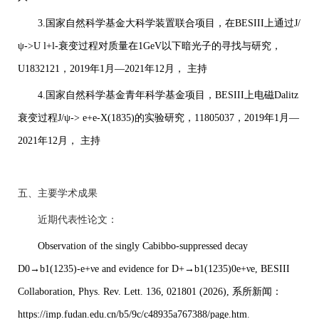
3.
国家自然科学基金大科学装置联合项目，在
BESIII
上通过
J/
ψ->U l+l-
衰变过程对质量在
1GeV
以下暗光子的寻找与研究，
U1832121
，
2019
年
1
月—
2021
年
12
月， 主持
4.
国家自然科学基金青年科学基金项目，
BESIII
上电磁
Dalitz
衰变过程
J/ψ-> e+e-X(1835)
的实验研究，
11805037
，
2019
年
1
月—
2021
年
12
月， 主持
五、主要学术成果
近期代表性论文：
Observation of the singly Cabibbo-suppressed decay
D0→b1(1235)-e+νe and evidence for D+→b1(1235)0e+νe, BESIII
Collaboration, Phys. Rev. Lett. 136, 021801 (2026),
系所新闻：
https://imp.fudan.edu.cn/b5/9c/c48935a767388/page.htm
.