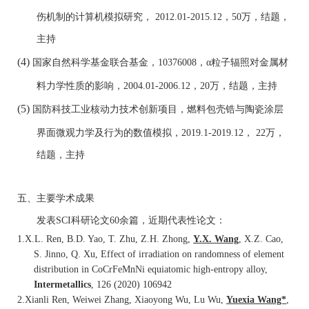
伤机制的计算机模拟研究，
2012.01-2015.12
，
50
万，结题，
主持
(4)
国家自然科学基金联合基金，
10376008
，
α
粒子辐照对金属材
料力学性质的影响，
2004.01-2006.12
，
20
万，结题，主持
(5)
国防科技工业核动力技术创新项目，燃料包壳锆与陶瓷涂层
界面微观力学及行为的数值模拟，
2019.1-2019.12
，
22
万，
结题，主持
五、主要学术成果
发表
SCI
科研论文
60
余篇，近期代表性论文：
1.
X.L. Ren, B.D. Yao, T. Zhu, Z.H. Zhong,
Y.X. Wang
, X.Z. Cao,
S. Jinno, Q. Xu, Effect of irradiation on randomness of element
distribution in CoCrFeMnNi equiatomic high-entropy alloy,
Intermetallics
, 126 (2020) 106942
2.
Xianli Ren, Weiwei Zhang, Xiaoyong Wu, Lu Wu,
Yuexia Wang*
,