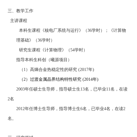
三、教学工作
主讲课程
本科生课程
《核电厂系统与运行》（
36
学时）；《计算物
理基础》（
36
学时）
研究生课程
《计算物理》
（
54
学时）
指导本科生科创（曦源项目）
（
1
）高熵合金热稳定性的研究
(2017
年
)
（
2
）过渡金属晶界结构特性研究
(2014
年
)
2003
年任硕士生导师，指导硕士生
13
名，已毕业
11
名，在读
2
名
2012
年任博士生导师，指导博士生
6
名，已毕业
4
名，在读
2
名。