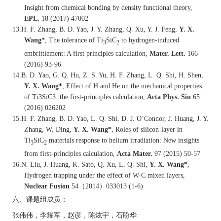
Insight from chemical bonding by density functional theory,
EPL
, 18 (2017) 47002
13.
H. F. Zhang, B. D. Yao, J. Y. Zhang, Q. Xu, Y. J. Feng,
Y. X.
Wang*
, The tolerance of Ti
SiC
to hydrogen-induced
3
2
embrittlement: A first principles calculation,
Mater. Lett.
166
(2016) 93-96
14.
B. D. Yao, G. Q. Hu, Z. S. Yu, H. F. Zhang, L. Q. Shi, H. Shen,
Y. X. Wang*
, Effect of H and He on the mechanical properties
of Ti3SiC3: the first-principles calculation,
Acta Phys. Sin
65
(2016) 026202
15.
H. F. Zhang, B. D. Yao, L. Q. Shi, D. J. O’Connor, J. Huang, J. Y.
Zhang, W. Ding,
Y. X. Wang*
, Roles of silicon-layer in
Ti
SiC
materials response to helium irradiation: New insights
3
2
from first-principles calculation,
Acta Mater.
97 (2015) 50-57
16.
N. Liu, J. Huang, K. Sato, Q. Xu, L. Q. Shi,
Y. X. Wang*
,
Hydrogen trapping under the effect of W-C mixed layers,
Nuclear Fusion
54
（
2014
）
033013 (1-6)
六、课题组成员：
张伟伟，李耀军，赵彦，陈炫宇，石盼华