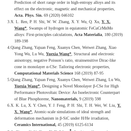
Prediction of short range order in high-entropy alloys and its
effect on the electronic, magnetic and mechanical properties,
Acta. Phys. Sin.
69 (2020) 046102
3.
X. L. Ren, P. H. Shi, W. W. Zhang, X. Y. Wu, Q. Xu,
Y. X.
Wang*
, Swamps of hydrogen in equiatomic FeCuCrMnMo
alloys: First-principles calculations,
Acta Materialia
, 180 (2019)
189-198
4.
Qiang Zhang, Yajuan Feng, Xuanyu Chen, Weiwei Zhang, Xiao
Yong Wu, Lu Wu,
Yuexia Wang*
, Structural and electronic
anisotropy, negative Poisson’s ratio, strainsensitive Dirac-like
cone in monolayer α-CSe: Tailoring electronic properties,
Computational Materials Science
168 (2019) 87-95
5.
Qiang Zhang, Yajuan Feng, Xuanyu Chen, Weiwei Zhang, Lu Wu,
Yuexia Wang*
, Designing a Novel Monolayer β-CSe for High
Performance Photovoltaic Device: An Isoelectronic Coun
terpart
of Blue Phosphorene,
Nanomaterials,
9 (2019) 598
6.
X. K. Lu, X. Y. Chen, Y. J. Feng, P. H. Shi, T. H. Wei, W. Liu,
Y.
X. Wang*
,
Atomic-scale simulations of ideal strength and
deformation mechanism in β-SiC under H/He irradiation,
Ceramics International,
45 (2019) 6125-6134
*