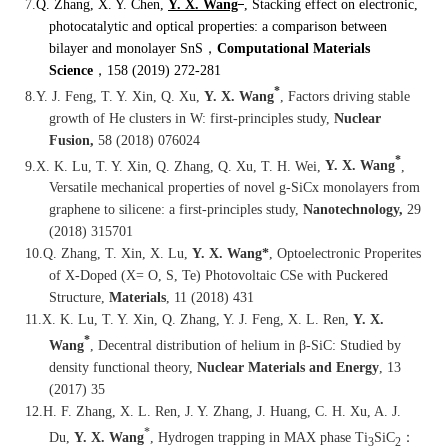
7.
Q. Zhang, X. Y. Chen,
Y. X. Wang
, Stacking effect on electronic,
photocatalytic and optical properties: a comparison between
bilayer and monolayer SnS
，
Computational Materials
Science
，
158 (2019) 272-281
*
8.
Y. J. Feng, T. Y. Xin, Q. Xu,
Y. X. Wang
, Factors driving stable
growth of He clusters in W: first-principles study,
Nuclear
Fusion,
58 (2018) 076024
*
9.
X. K. Lu, T. Y. Xin, Q. Zhang, Q. Xu, T. H. Wei,
Y. X. Wang
,
Versatile mechanical properties of novel g-SiCx monolayers from
graphene to silicene: a first-principles study,
Nanotechnology,
29
(2018) 315701
10.
Q. Zhang, T. Xin, X. Lu,
Y. X. Wang*
, Optoelectronic Properites
of X-Doped (X= O, S, Te) Photovoltaic CSe with Puckered
Structure,
Materials
, 11 (2018) 431
11.
X. K. Lu, T. Y. Xin, Q. Zhang, Y. J. Feng, X. L. Ren,
Y. X.
*
Wang
, Decentral distribution of helium in β-SiC: Studied by
density functional theory,
Nuclear Materials and Energy
, 13
(2017) 35
12.
H. F. Zhang, X. L. Ren, J. Y. Zhang, J. Huang, C. H. Xu, A. J.
*
Du,
Y. X. Wang
, Hydrogen trapping in MAX phase Ti
SiC
：
3
2